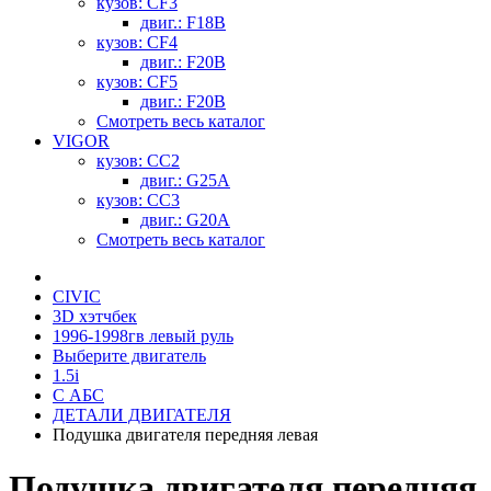
кузов: CF3
двиг.: F18B
кузов: CF4
двиг.: F20B
кузов: CF5
двиг.: F20B
Смотреть весь каталог
VIGOR
кузов: CC2
двиг.: G25A
кузов: CC3
двиг.: G20A
Смотреть весь каталог
CIVIC
3D хэтчбек
1996-1998гв левый руль
Выберите двигатель
1.5i
С АБС
ДЕТАЛИ ДВИГАТЕЛЯ
Подушка двигателя передняя левая
Подушка двигателя передняя