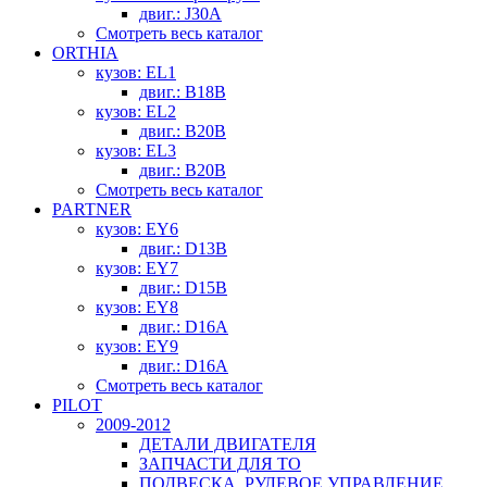
двиг.: J30A
Смотреть весь каталог
ORTHIA
кузов: EL1
двиг.: B18B
кузов: EL2
двиг.: B20B
кузов: EL3
двиг.: B20B
Смотреть весь каталог
PARTNER
кузов: EY6
двиг.: D13B
кузов: EY7
двиг.: D15B
кузов: EY8
двиг.: D16A
кузов: EY9
двиг.: D16A
Смотреть весь каталог
PILOT
2009-2012
ДЕТАЛИ ДВИГАТЕЛЯ
ЗАПЧАСТИ ДЛЯ ТО
ПОДВЕСКА, РУЛЕВОЕ УПРАВЛЕНИЕ,