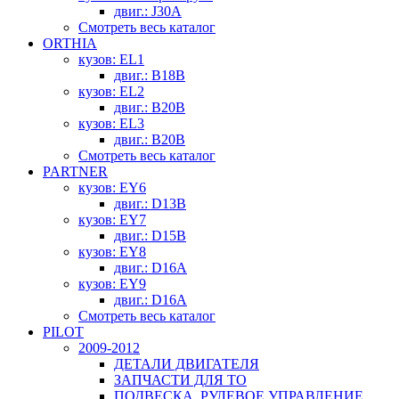
двиг.: J30A
Смотреть весь каталог
ORTHIA
кузов: EL1
двиг.: B18B
кузов: EL2
двиг.: B20B
кузов: EL3
двиг.: B20B
Смотреть весь каталог
PARTNER
кузов: EY6
двиг.: D13B
кузов: EY7
двиг.: D15B
кузов: EY8
двиг.: D16A
кузов: EY9
двиг.: D16A
Смотреть весь каталог
PILOT
2009-2012
ДЕТАЛИ ДВИГАТЕЛЯ
ЗАПЧАСТИ ДЛЯ ТО
ПОДВЕСКА, РУЛЕВОЕ УПРАВЛЕНИЕ,