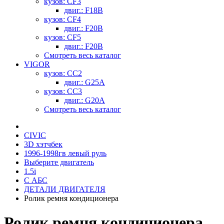
кузов: CF3
двиг.: F18B
кузов: CF4
двиг.: F20B
кузов: CF5
двиг.: F20B
Смотреть весь каталог
VIGOR
кузов: CC2
двиг.: G25A
кузов: CC3
двиг.: G20A
Смотреть весь каталог
CIVIC
3D хэтчбек
1996-1998гв левый руль
Выберите двигатель
1.5i
С АБС
ДЕТАЛИ ДВИГАТЕЛЯ
Ролик ремня кондиционера
Ролик ремня кондиционера