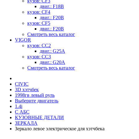
кузов: CF3
двиг.: F18B
кузов: CF4
двиг.: F20B
кузов: CF5
двиг.: F20B
Смотреть весь каталог
VIGOR
кузов: CC2
двиг.: G25A
кузов: CC3
двиг.: G20A
Смотреть весь каталог
CIVIC
3D хэтчбек
1998гв левый руль
Выберите двигатель
1.4i
С АБС
КУЗОВНЫЕ ДЕТАЛИ
ЗЕРКАЛА
Зеркало левое электрическое для хэтчбека