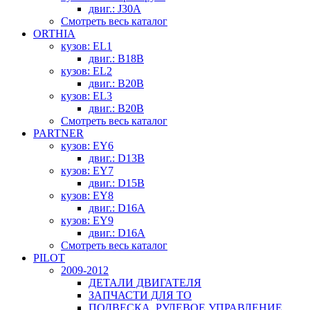
двиг.: J30A
Смотреть весь каталог
ORTHIA
кузов: EL1
двиг.: B18B
кузов: EL2
двиг.: B20B
кузов: EL3
двиг.: B20B
Смотреть весь каталог
PARTNER
кузов: EY6
двиг.: D13B
кузов: EY7
двиг.: D15B
кузов: EY8
двиг.: D16A
кузов: EY9
двиг.: D16A
Смотреть весь каталог
PILOT
2009-2012
ДЕТАЛИ ДВИГАТЕЛЯ
ЗАПЧАСТИ ДЛЯ ТО
ПОДВЕСКА, РУЛЕВОЕ УПРАВЛЕНИЕ,