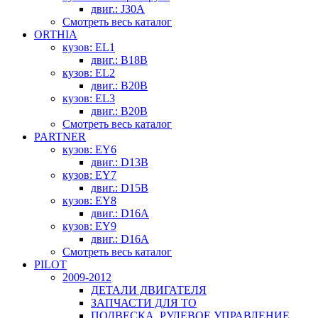
двиг.: J30A
Смотреть весь каталог
ORTHIA
кузов: EL1
двиг.: B18B
кузов: EL2
двиг.: B20B
кузов: EL3
двиг.: B20B
Смотреть весь каталог
PARTNER
кузов: EY6
двиг.: D13B
кузов: EY7
двиг.: D15B
кузов: EY8
двиг.: D16A
кузов: EY9
двиг.: D16A
Смотреть весь каталог
PILOT
2009-2012
ДЕТАЛИ ДВИГАТЕЛЯ
ЗАПЧАСТИ ДЛЯ ТО
ПОДВЕСКА, РУЛЕВОЕ УПРАВЛЕНИЕ,