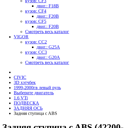
кузов: CF3
двиг.: F18B
кузов: CF4
двиг.: F20B
кузов: CF5
двиг.: F20B
Смотреть весь каталог
VIGOR
кузов: CC2
двиг.: G25A
кузов: CC3
двиг.: G20A
Смотреть весь каталог
CIVIC
3D хэтчбек
1999-2000гв левый руль
Выберите двигатель
1.6 VTi
ПОДВЕСКА
ЗАДНЯЯ ОСЬ
Задняя ступица c ABS
Задняя ступица c ABS (42200-