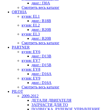
двиг.: J30A
Смотреть весь каталог
ORTHIA
кузов: EL1
двиг.: B18B
кузов: EL2
двиг.: B20B
кузов: EL3
двиг.: B20B
Смотреть весь каталог
PARTNER
кузов: EY6
двиг.: D13B
кузов: EY7
двиг.: D15B
кузов: EY8
двиг.: D16A
кузов: EY9
двиг.: D16A
Смотреть весь каталог
PILOT
2009-2012
ДЕТАЛИ ДВИГАТЕЛЯ
ЗАПЧАСТИ ДЛЯ ТО
ПОДВЕСКА, РУЛЕВОЕ УПРАВЛЕНИЕ,