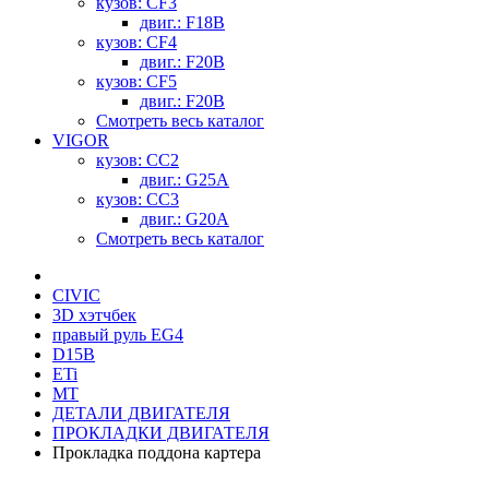
кузов: CF3
двиг.: F18B
кузов: CF4
двиг.: F20B
кузов: CF5
двиг.: F20B
Смотреть весь каталог
VIGOR
кузов: CC2
двиг.: G25A
кузов: CC3
двиг.: G20A
Смотреть весь каталог
CIVIC
3D хэтчбек
правый руль EG4
D15B
ETi
MT
ДЕТАЛИ ДВИГАТЕЛЯ
ПРОКЛАДКИ ДВИГАТЕЛЯ
Прокладка поддона картера