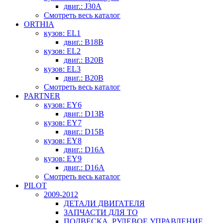
двиг.: J30A
Смотреть весь каталог
ORTHIA
кузов: EL1
двиг.: B18B
кузов: EL2
двиг.: B20B
кузов: EL3
двиг.: B20B
Смотреть весь каталог
PARTNER
кузов: EY6
двиг.: D13B
кузов: EY7
двиг.: D15B
кузов: EY8
двиг.: D16A
кузов: EY9
двиг.: D16A
Смотреть весь каталог
PILOT
2009-2012
ДЕТАЛИ ДВИГАТЕЛЯ
ЗАПЧАСТИ ДЛЯ ТО
ПОДВЕСКА, РУЛЕВОЕ УПРАВЛЕНИЕ,