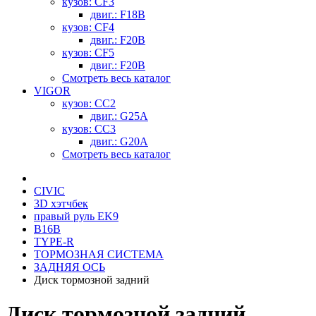
кузов: CF3
двиг.: F18B
кузов: CF4
двиг.: F20B
кузов: CF5
двиг.: F20B
Смотреть весь каталог
VIGOR
кузов: CC2
двиг.: G25A
кузов: CC3
двиг.: G20A
Смотреть весь каталог
CIVIC
3D хэтчбек
правый руль EK9
B16B
TYPE-R
ТОРМОЗНАЯ СИСТЕМА
ЗАДНЯЯ ОСЬ
Диск тормозной задний
Диск тормозной задний