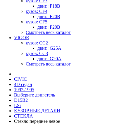
кузов: CF3
двиг.: F18B
кузов: CF4
двиг.: F20B
кузов: CF5
двиг.: F20B
Смотреть весь каталог
VIGOR
кузов: CC2
двиг.: G25A
кузов: CC3
двиг.: G20A
Смотреть весь каталог
CIVIC
4D седан
1992-1995
Выберите двигатель
D15B2
LSi
КУЗОВНЫЕ ДЕТАЛИ
СТЕКЛА
Стекло переднее левое