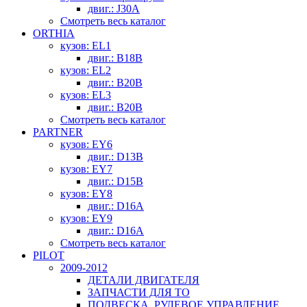
двиг.: J30A
Смотреть весь каталог
ORTHIA
кузов: EL1
двиг.: B18B
кузов: EL2
двиг.: B20B
кузов: EL3
двиг.: B20B
Смотреть весь каталог
PARTNER
кузов: EY6
двиг.: D13B
кузов: EY7
двиг.: D15B
кузов: EY8
двиг.: D16A
кузов: EY9
двиг.: D16A
Смотреть весь каталог
PILOT
2009-2012
ДЕТАЛИ ДВИГАТЕЛЯ
ЗАПЧАСТИ ДЛЯ ТО
ПОДВЕСКА, РУЛЕВОЕ УПРАВЛЕНИЕ,