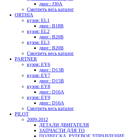
двиг.: J30A
Смотреть весь каталог
ORTHIA
кузов: EL1
двиг.: B18B
кузов: EL2
двиг.: B20B
кузов: EL3
двиг.: B20B
Смотреть весь каталог
PARTNER
кузов: EY6
двиг.: D13B
кузов: EY7
двиг.: D15B
кузов: EY8
двиг.: D16A
кузов: EY9
двиг.: D16A
Смотреть весь каталог
PILOT
2009-2012
ДЕТАЛИ ДВИГАТЕЛЯ
ЗАПЧАСТИ ДЛЯ ТО
ПОДВЕСКА, РУЛЕВОЕ УПРАВЛЕНИЕ,