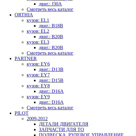
двиг.: J30A
Смотреть весь каталог
ORTHIA
кузов: EL1
двиг.: B18B
кузов: EL2
двиг.: B20B
кузов: EL3
двиг.: B20B
Смотреть весь каталог
PARTNER
кузов: EY6
двиг.: D13B
кузов: EY7
двиг.: D15B
кузов: EY8
двиг.: D16A
кузов: EY9
двиг.: D16A
Смотреть весь каталог
PILOT
2009-2012
ДЕТАЛИ ДВИГАТЕЛЯ
ЗАПЧАСТИ ДЛЯ ТО
ПОДВЕСКА, РУЛЕВОЕ УПРАВЛЕНИЕ,