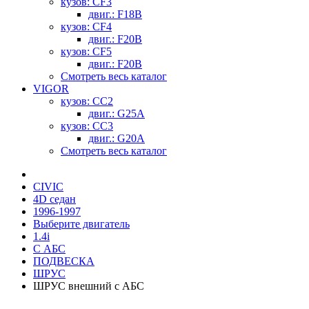
кузов: CF3
двиг.: F18B
кузов: CF4
двиг.: F20B
кузов: CF5
двиг.: F20B
Смотреть весь каталог
VIGOR
кузов: CC2
двиг.: G25A
кузов: CC3
двиг.: G20A
Смотреть весь каталог
CIVIC
4D седан
1996-1997
Выберите двигатель
1.4i
С АБС
ПОДВЕСКА
ШРУС
ШРУС внешний с АБС