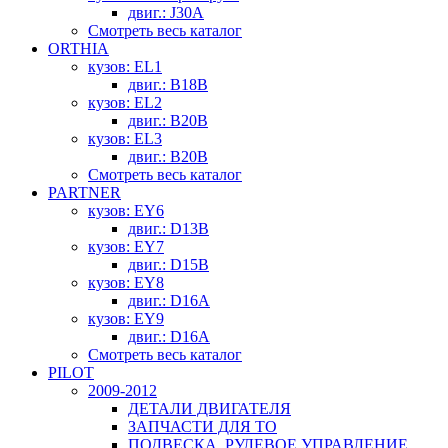
двиг.: J30A
Смотреть весь каталог
ORTHIA
кузов: EL1
двиг.: B18B
кузов: EL2
двиг.: B20B
кузов: EL3
двиг.: B20B
Смотреть весь каталог
PARTNER
кузов: EY6
двиг.: D13B
кузов: EY7
двиг.: D15B
кузов: EY8
двиг.: D16A
кузов: EY9
двиг.: D16A
Смотреть весь каталог
PILOT
2009-2012
ДЕТАЛИ ДВИГАТЕЛЯ
ЗАПЧАСТИ ДЛЯ ТО
ПОДВЕСКА, РУЛЕВОЕ УПРАВЛЕНИЕ,