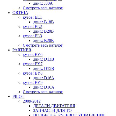
двиг.: J30A
Смотреть весь каталог
ORTHIA
кузов: EL1
двиг.: B18B
кузов: EL2
двиг.: B20B
кузов: EL3
двиг.: B20B
Смотреть весь каталог
PARTNER
кузов: EY6
двиг.: D13B
кузов: EY7
двиг.: D15B
кузов: EY8
двиг.: D16A
кузов: EY9
двиг.: D16A
Смотреть весь каталог
PILOT
2009-2012
ДЕТАЛИ ДВИГАТЕЛЯ
ЗАПЧАСТИ ДЛЯ ТО
ПОДВЕСКА, РУЛЕВОЕ УПРАВЛЕНИЕ,