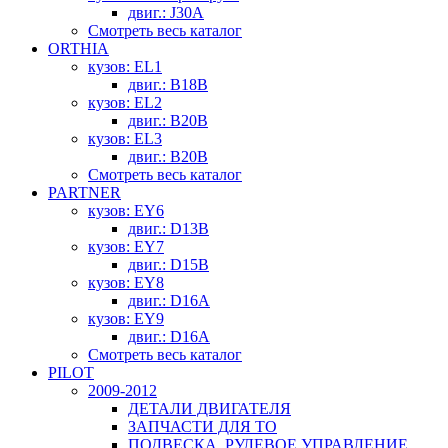
двиг.: J30A
Смотреть весь каталог
ORTHIA
кузов: EL1
двиг.: B18B
кузов: EL2
двиг.: B20B
кузов: EL3
двиг.: B20B
Смотреть весь каталог
PARTNER
кузов: EY6
двиг.: D13B
кузов: EY7
двиг.: D15B
кузов: EY8
двиг.: D16A
кузов: EY9
двиг.: D16A
Смотреть весь каталог
PILOT
2009-2012
ДЕТАЛИ ДВИГАТЕЛЯ
ЗАПЧАСТИ ДЛЯ ТО
ПОДВЕСКА, РУЛЕВОЕ УПРАВЛЕНИЕ,