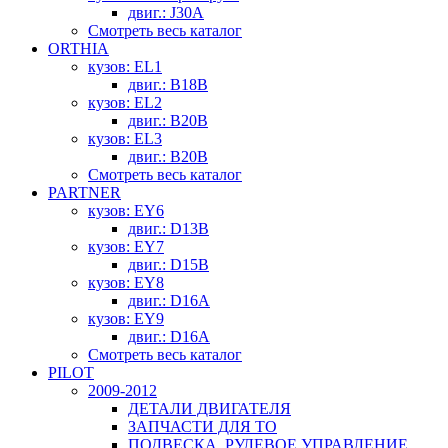
двиг.: J30A
Смотреть весь каталог
ORTHIA
кузов: EL1
двиг.: B18B
кузов: EL2
двиг.: B20B
кузов: EL3
двиг.: B20B
Смотреть весь каталог
PARTNER
кузов: EY6
двиг.: D13B
кузов: EY7
двиг.: D15B
кузов: EY8
двиг.: D16A
кузов: EY9
двиг.: D16A
Смотреть весь каталог
PILOT
2009-2012
ДЕТАЛИ ДВИГАТЕЛЯ
ЗАПЧАСТИ ДЛЯ ТО
ПОДВЕСКА, РУЛЕВОЕ УПРАВЛЕНИЕ,