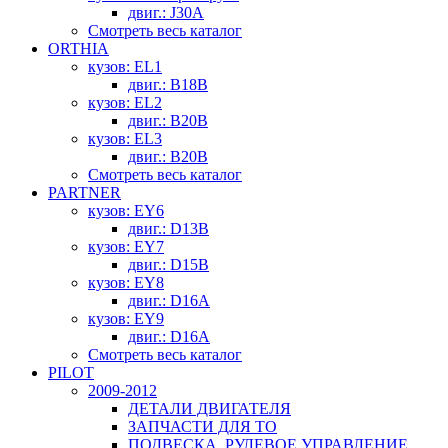
двиг.: J30A
Смотреть весь каталог
ORTHIA
кузов: EL1
двиг.: B18B
кузов: EL2
двиг.: B20B
кузов: EL3
двиг.: B20B
Смотреть весь каталог
PARTNER
кузов: EY6
двиг.: D13B
кузов: EY7
двиг.: D15B
кузов: EY8
двиг.: D16A
кузов: EY9
двиг.: D16A
Смотреть весь каталог
PILOT
2009-2012
ДЕТАЛИ ДВИГАТЕЛЯ
ЗАПЧАСТИ ДЛЯ ТО
ПОДВЕСКА, РУЛЕВОЕ УПРАВЛЕНИЕ,