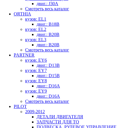
двиг.: J30A
Смотреть весь каталог
ORTHIA
кузов: EL1
двиг.: B18B
кузов: EL2
двиг.: B20B
кузов: EL3
двиг.: B20B
Смотреть весь каталог
PARTNER
кузов: EY6
двиг.: D13B
кузов: EY7
двиг.: D15B
кузов: EY8
двиг.: D16A
кузов: EY9
двиг.: D16A
Смотреть весь каталог
PILOT
2009-2012
ДЕТАЛИ ДВИГАТЕЛЯ
ЗАПЧАСТИ ДЛЯ ТО
ПОДВЕСКА, РУЛЕВОЕ УПРАВЛЕНИЕ,