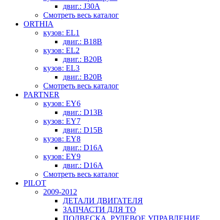
двиг.: J30A
Смотреть весь каталог
ORTHIA
кузов: EL1
двиг.: B18B
кузов: EL2
двиг.: B20B
кузов: EL3
двиг.: B20B
Смотреть весь каталог
PARTNER
кузов: EY6
двиг.: D13B
кузов: EY7
двиг.: D15B
кузов: EY8
двиг.: D16A
кузов: EY9
двиг.: D16A
Смотреть весь каталог
PILOT
2009-2012
ДЕТАЛИ ДВИГАТЕЛЯ
ЗАПЧАСТИ ДЛЯ ТО
ПОДВЕСКА, РУЛЕВОЕ УПРАВЛЕНИЕ,