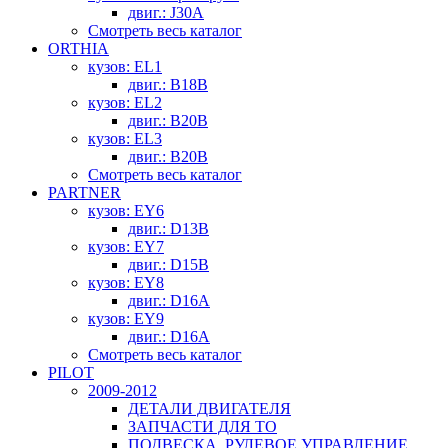
двиг.: J30A
Смотреть весь каталог
ORTHIA
кузов: EL1
двиг.: B18B
кузов: EL2
двиг.: B20B
кузов: EL3
двиг.: B20B
Смотреть весь каталог
PARTNER
кузов: EY6
двиг.: D13B
кузов: EY7
двиг.: D15B
кузов: EY8
двиг.: D16A
кузов: EY9
двиг.: D16A
Смотреть весь каталог
PILOT
2009-2012
ДЕТАЛИ ДВИГАТЕЛЯ
ЗАПЧАСТИ ДЛЯ ТО
ПОДВЕСКА, РУЛЕВОЕ УПРАВЛЕНИЕ,