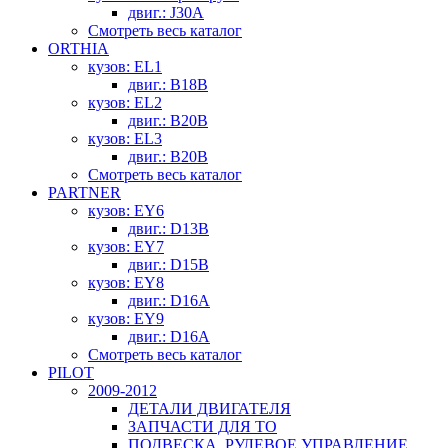
двиг.: J30A
Смотреть весь каталог
ORTHIA
кузов: EL1
двиг.: B18B
кузов: EL2
двиг.: B20B
кузов: EL3
двиг.: B20B
Смотреть весь каталог
PARTNER
кузов: EY6
двиг.: D13B
кузов: EY7
двиг.: D15B
кузов: EY8
двиг.: D16A
кузов: EY9
двиг.: D16A
Смотреть весь каталог
PILOT
2009-2012
ДЕТАЛИ ДВИГАТЕЛЯ
ЗАПЧАСТИ ДЛЯ ТО
ПОДВЕСКА, РУЛЕВОЕ УПРАВЛЕНИЕ,