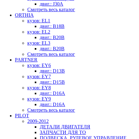
двиг.: J30A
Смотреть весь каталог
ORTHIA
кузов: EL1
двиг.: B18B
кузов: EL2
двиг.: B20B
кузов: EL3
двиг.: B20B
Смотреть весь каталог
PARTNER
кузов: EY6
двиг.: D13B
кузов: EY7
двиг.: D15B
кузов: EY8
двиг.: D16A
кузов: EY9
двиг.: D16A
Смотреть весь каталог
PILOT
2009-2012
ДЕТАЛИ ДВИГАТЕЛЯ
ЗАПЧАСТИ ДЛЯ ТО
ПОДВЕСКА, РУЛЕВОЕ УПРАВЛЕНИЕ,