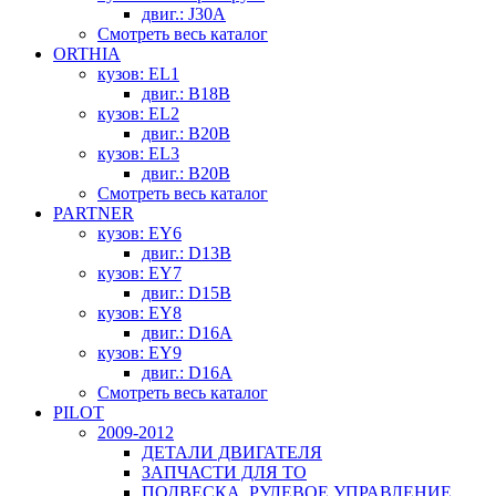
двиг.: J30A
Смотреть весь каталог
ORTHIA
кузов: EL1
двиг.: B18B
кузов: EL2
двиг.: B20B
кузов: EL3
двиг.: B20B
Смотреть весь каталог
PARTNER
кузов: EY6
двиг.: D13B
кузов: EY7
двиг.: D15B
кузов: EY8
двиг.: D16A
кузов: EY9
двиг.: D16A
Смотреть весь каталог
PILOT
2009-2012
ДЕТАЛИ ДВИГАТЕЛЯ
ЗАПЧАСТИ ДЛЯ ТО
ПОДВЕСКА, РУЛЕВОЕ УПРАВЛЕНИЕ,