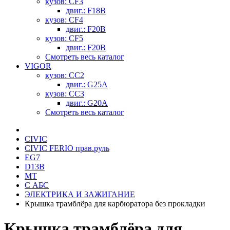
кузов: CF3
двиг.: F18B
кузов: CF4
двиг.: F20B
кузов: CF5
двиг.: F20B
Смотреть весь каталог
VIGOR
кузов: CC2
двиг.: G25A
кузов: CC3
двиг.: G20A
Смотреть весь каталог
CIVIC
CIVIC FERIO прав.руль
EG7
D13B
MT
С АБС
ЭЛЕКТРИКА И ЗАЖИГАНИЕ
Крышка трамблёра для карбюратора без прокладки
Крышка трамблёра для