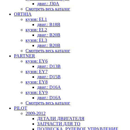
двиг.: J30A
Смотреть весь каталог
ORTHIA
кузов: EL1
двиг.: B18B
кузов: EL2
двиг.: B20B
кузов: EL3
двиг.: B20B
Смотреть весь каталог
PARTNER
кузов: EY6
двиг.: D13B
кузов: EY7
двиг.: D15B
кузов: EY8
двиг.: D16A
кузов: EY9
двиг.: D16A
Смотреть весь каталог
PILOT
2009-2012
ДЕТАЛИ ДВИГАТЕЛЯ
ЗАПЧАСТИ ДЛЯ ТО
ПОДВЕСКА, РУЛЕВОЕ УПРАВЛЕНИЕ,