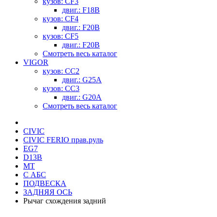
кузов: CF3
двиг.: F18B
кузов: CF4
двиг.: F20B
кузов: CF5
двиг.: F20B
Смотреть весь каталог
VIGOR
кузов: CC2
двиг.: G25A
кузов: CC3
двиг.: G20A
Смотреть весь каталог
CIVIC
CIVIC FERIO прав.руль
EG7
D13B
MT
С АБС
ПОДВЕСКА
ЗАДНЯЯ ОСЬ
Рычаг схождения задний