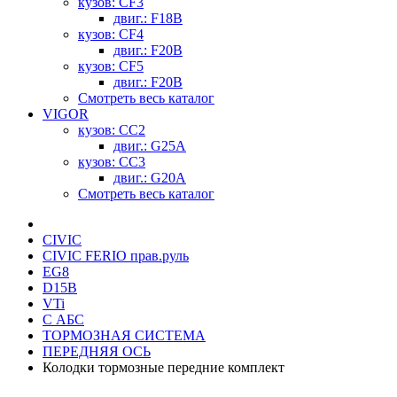
кузов: CF3
двиг.: F18B
кузов: CF4
двиг.: F20B
кузов: CF5
двиг.: F20B
Смотреть весь каталог
VIGOR
кузов: CC2
двиг.: G25A
кузов: CC3
двиг.: G20A
Смотреть весь каталог
CIVIC
CIVIC FERIO прав.руль
EG8
D15B
VTi
С АБС
ТОРМОЗНАЯ СИСТЕМА
ПЕРЕДНЯЯ ОСЬ
Колодки тормозные передние комплект