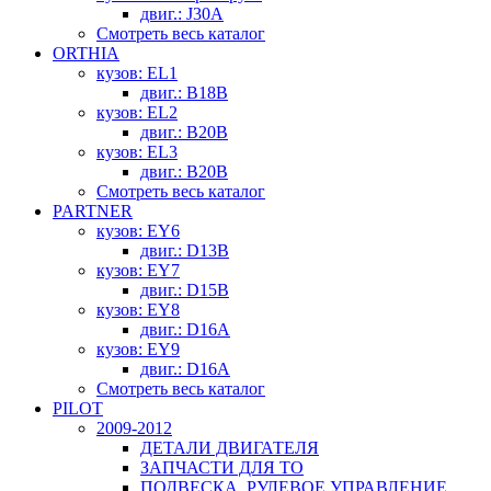
двиг.: J30A
Смотреть весь каталог
ORTHIA
кузов: EL1
двиг.: B18B
кузов: EL2
двиг.: B20B
кузов: EL3
двиг.: B20B
Смотреть весь каталог
PARTNER
кузов: EY6
двиг.: D13B
кузов: EY7
двиг.: D15B
кузов: EY8
двиг.: D16A
кузов: EY9
двиг.: D16A
Смотреть весь каталог
PILOT
2009-2012
ДЕТАЛИ ДВИГАТЕЛЯ
ЗАПЧАСТИ ДЛЯ ТО
ПОДВЕСКА, РУЛЕВОЕ УПРАВЛЕНИЕ,