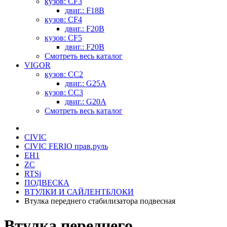
кузов: CF3
двиг.: F18B
кузов: CF4
двиг.: F20B
кузов: CF5
двиг.: F20B
Смотреть весь каталог
VIGOR
кузов: CC2
двиг.: G25A
кузов: CC3
двиг.: G20A
Смотреть весь каталог
CIVIC
CIVIC FERIO прав.руль
EH1
ZC
RTSi
ПОДВЕСКА
ВТУЛКИ И САЙЛЕНТБЛОКИ
Втулка переднего стабилизатора подвесная
Втулка переднего