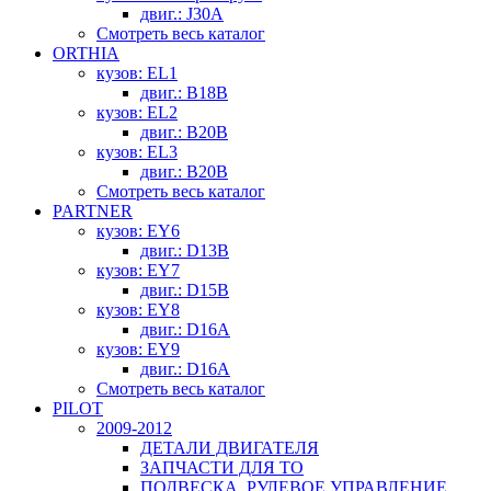
двиг.: J30A
Смотреть весь каталог
ORTHIA
кузов: EL1
двиг.: B18B
кузов: EL2
двиг.: B20B
кузов: EL3
двиг.: B20B
Смотреть весь каталог
PARTNER
кузов: EY6
двиг.: D13B
кузов: EY7
двиг.: D15B
кузов: EY8
двиг.: D16A
кузов: EY9
двиг.: D16A
Смотреть весь каталог
PILOT
2009-2012
ДЕТАЛИ ДВИГАТЕЛЯ
ЗАПЧАСТИ ДЛЯ ТО
ПОДВЕСКА, РУЛЕВОЕ УПРАВЛЕНИЕ,