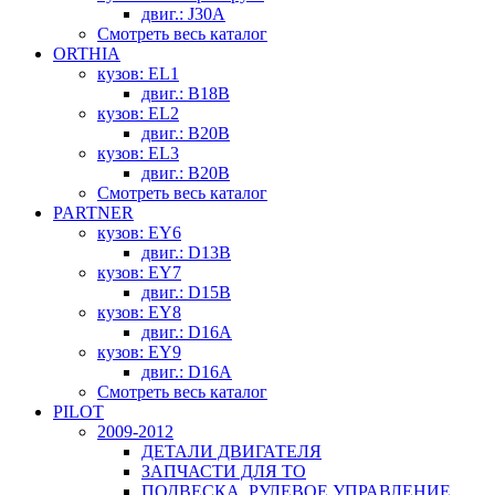
двиг.: J30A
Смотреть весь каталог
ORTHIA
кузов: EL1
двиг.: B18B
кузов: EL2
двиг.: B20B
кузов: EL3
двиг.: B20B
Смотреть весь каталог
PARTNER
кузов: EY6
двиг.: D13B
кузов: EY7
двиг.: D15B
кузов: EY8
двиг.: D16A
кузов: EY9
двиг.: D16A
Смотреть весь каталог
PILOT
2009-2012
ДЕТАЛИ ДВИГАТЕЛЯ
ЗАПЧАСТИ ДЛЯ ТО
ПОДВЕСКА, РУЛЕВОЕ УПРАВЛЕНИЕ,