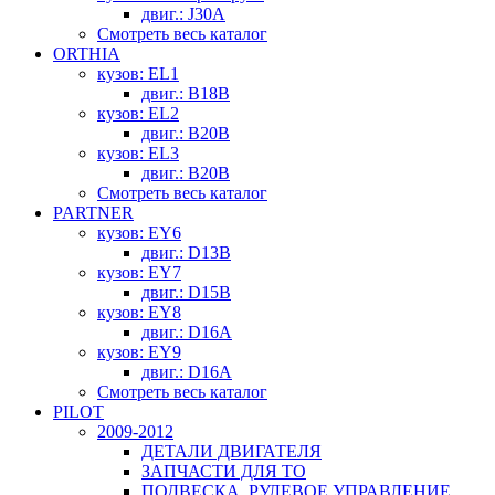
двиг.: J30A
Смотреть весь каталог
ORTHIA
кузов: EL1
двиг.: B18B
кузов: EL2
двиг.: B20B
кузов: EL3
двиг.: B20B
Смотреть весь каталог
PARTNER
кузов: EY6
двиг.: D13B
кузов: EY7
двиг.: D15B
кузов: EY8
двиг.: D16A
кузов: EY9
двиг.: D16A
Смотреть весь каталог
PILOT
2009-2012
ДЕТАЛИ ДВИГАТЕЛЯ
ЗАПЧАСТИ ДЛЯ ТО
ПОДВЕСКА, РУЛЕВОЕ УПРАВЛЕНИЕ,