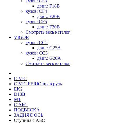
кузов: CF3
двиг.: F18B
кузов: CF4
двиг.: F20B
кузов: CF5
двиг.: F20B
Смотреть весь каталог
VIGOR
кузов: CC2
двиг.: G25A
кузов: CC3
двиг.: G20A
Смотреть весь каталог
CIVIC
CIVIC FERIO прав.руль
EK2
D13B
MT
С АБС
ПОДВЕСКА
ЗАДНЯЯ ОСЬ
Ступица c АБС