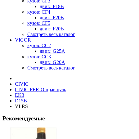
кузов: CF3
двиг.: F18B
кузов: CF4
двиг.: F20B
кузов: CF5
двиг.: F20B
Смотреть весь каталог
VIGOR
кузов: CC2
двиг.: G25A
кузов: CC3
двиг.: G20A
Смотреть весь каталог
CIVIC
CIVIC FERIO прав.руль
EK3
D15B
VI-RS
Рекомендуемые