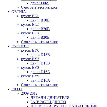
двиг.: J30A
Смотреть весь каталог
ORTHIA
кузов: EL1
двиг.: B18B
кузов: EL2
двиг.: B20B
кузов: EL3
двиг.: B20B
Смотреть весь каталог
PARTNER
кузов: EY6
двиг.: D13B
кузов: EY7
двиг.: D15B
кузов: EY8
двиг.: D16A
кузов: EY9
двиг.: D16A
Смотреть весь каталог
PILOT
2009-2012
ДЕТАЛИ ДВИГАТЕЛЯ
ЗАПЧАСТИ ДЛЯ ТО
ПОДВЕСКА, РУЛЕВОЕ УПРАВЛЕНИЕ,