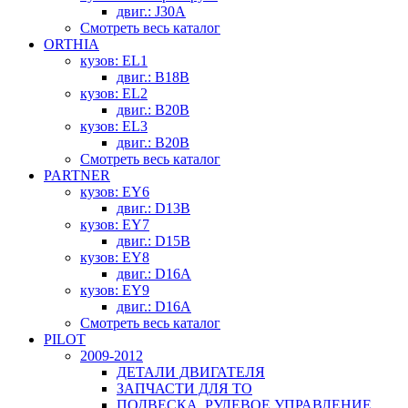
двиг.: J30A
Смотреть весь каталог
ORTHIA
кузов: EL1
двиг.: B18B
кузов: EL2
двиг.: B20B
кузов: EL3
двиг.: B20B
Смотреть весь каталог
PARTNER
кузов: EY6
двиг.: D13B
кузов: EY7
двиг.: D15B
кузов: EY8
двиг.: D16A
кузов: EY9
двиг.: D16A
Смотреть весь каталог
PILOT
2009-2012
ДЕТАЛИ ДВИГАТЕЛЯ
ЗАПЧАСТИ ДЛЯ ТО
ПОДВЕСКА, РУЛЕВОЕ УПРАВЛЕНИЕ,