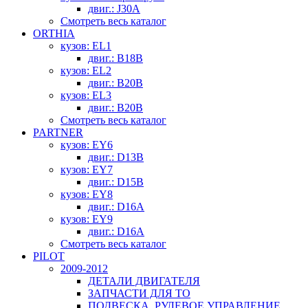
двиг.: J30A
Смотреть весь каталог
ORTHIA
кузов: EL1
двиг.: B18B
кузов: EL2
двиг.: B20B
кузов: EL3
двиг.: B20B
Смотреть весь каталог
PARTNER
кузов: EY6
двиг.: D13B
кузов: EY7
двиг.: D15B
кузов: EY8
двиг.: D16A
кузов: EY9
двиг.: D16A
Смотреть весь каталог
PILOT
2009-2012
ДЕТАЛИ ДВИГАТЕЛЯ
ЗАПЧАСТИ ДЛЯ ТО
ПОДВЕСКА, РУЛЕВОЕ УПРАВЛЕНИЕ,