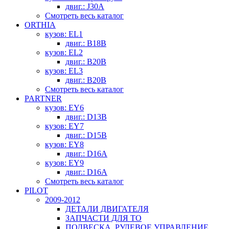
двиг.: J30A
Смотреть весь каталог
ORTHIA
кузов: EL1
двиг.: B18B
кузов: EL2
двиг.: B20B
кузов: EL3
двиг.: B20B
Смотреть весь каталог
PARTNER
кузов: EY6
двиг.: D13B
кузов: EY7
двиг.: D15B
кузов: EY8
двиг.: D16A
кузов: EY9
двиг.: D16A
Смотреть весь каталог
PILOT
2009-2012
ДЕТАЛИ ДВИГАТЕЛЯ
ЗАПЧАСТИ ДЛЯ ТО
ПОДВЕСКА, РУЛЕВОЕ УПРАВЛЕНИЕ,