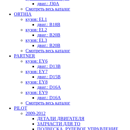
двиг.: J30A
Смотреть весь каталог
ORTHIA
кузов: EL1
двиг.: B18B
кузов: EL2
двиг.: B20B
кузов: EL3
двиг.: B20B
Смотреть весь каталог
PARTNER
кузов: EY6
двиг.: D13B
кузов: EY7
двиг.: D15B
кузов: EY8
двиг.: D16A
кузов: EY9
двиг.: D16A
Смотреть весь каталог
PILOT
2009-2012
ДЕТАЛИ ДВИГАТЕЛЯ
ЗАПЧАСТИ ДЛЯ ТО
ПОДВЕСКА, РУЛЕВОЕ УПРАВЛЕНИЕ,