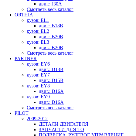
двиг.: J30A
Смотреть весь каталог
ORTHIA
кузов: EL1
двиг.: B18B
кузов: EL2
двиг.: B20B
кузов: EL3
двиг.: B20B
Смотреть весь каталог
PARTNER
кузов: EY6
двиг.: D13B
кузов: EY7
двиг.: D15B
кузов: EY8
двиг.: D16A
кузов: EY9
двиг.: D16A
Смотреть весь каталог
PILOT
2009-2012
ДЕТАЛИ ДВИГАТЕЛЯ
ЗАПЧАСТИ ДЛЯ ТО
ПОДВЕСКА, РУЛЕВОЕ УПРАВЛЕНИЕ,