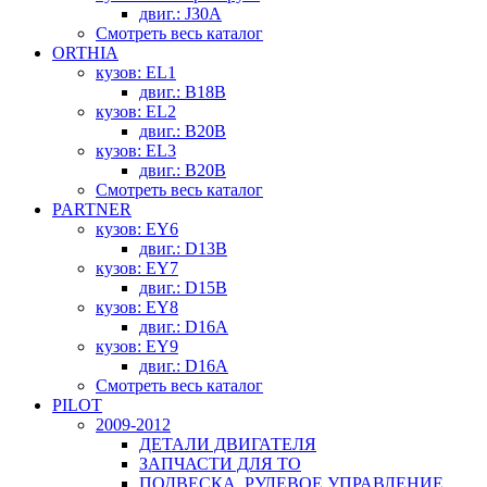
двиг.: J30A
Смотреть весь каталог
ORTHIA
кузов: EL1
двиг.: B18B
кузов: EL2
двиг.: B20B
кузов: EL3
двиг.: B20B
Смотреть весь каталог
PARTNER
кузов: EY6
двиг.: D13B
кузов: EY7
двиг.: D15B
кузов: EY8
двиг.: D16A
кузов: EY9
двиг.: D16A
Смотреть весь каталог
PILOT
2009-2012
ДЕТАЛИ ДВИГАТЕЛЯ
ЗАПЧАСТИ ДЛЯ ТО
ПОДВЕСКА, РУЛЕВОЕ УПРАВЛЕНИЕ,