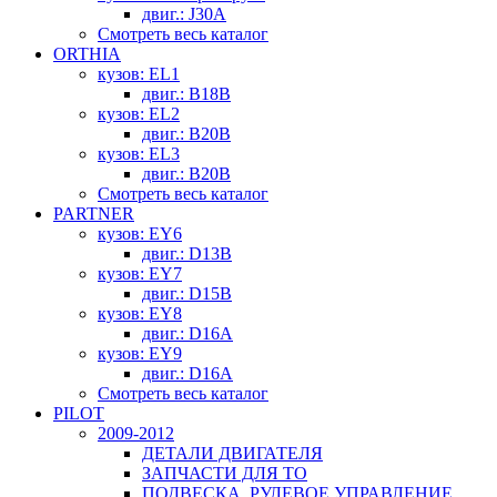
двиг.: J30A
Смотреть весь каталог
ORTHIA
кузов: EL1
двиг.: B18B
кузов: EL2
двиг.: B20B
кузов: EL3
двиг.: B20B
Смотреть весь каталог
PARTNER
кузов: EY6
двиг.: D13B
кузов: EY7
двиг.: D15B
кузов: EY8
двиг.: D16A
кузов: EY9
двиг.: D16A
Смотреть весь каталог
PILOT
2009-2012
ДЕТАЛИ ДВИГАТЕЛЯ
ЗАПЧАСТИ ДЛЯ ТО
ПОДВЕСКА, РУЛЕВОЕ УПРАВЛЕНИЕ,