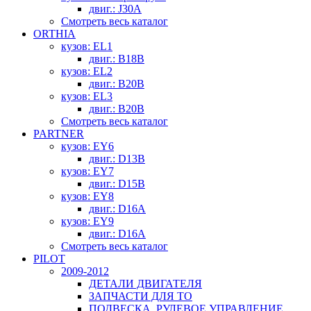
двиг.: J30A
Смотреть весь каталог
ORTHIA
кузов: EL1
двиг.: B18B
кузов: EL2
двиг.: B20B
кузов: EL3
двиг.: B20B
Смотреть весь каталог
PARTNER
кузов: EY6
двиг.: D13B
кузов: EY7
двиг.: D15B
кузов: EY8
двиг.: D16A
кузов: EY9
двиг.: D16A
Смотреть весь каталог
PILOT
2009-2012
ДЕТАЛИ ДВИГАТЕЛЯ
ЗАПЧАСТИ ДЛЯ ТО
ПОДВЕСКА, РУЛЕВОЕ УПРАВЛЕНИЕ,