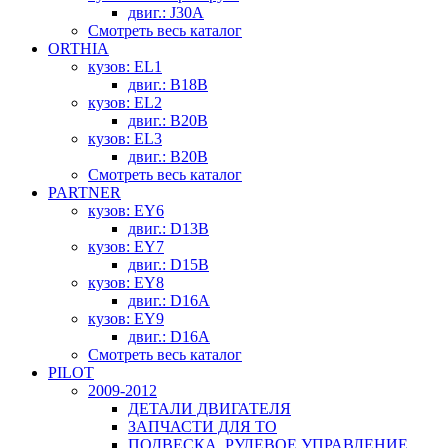
двиг.: J30A
Смотреть весь каталог
ORTHIA
кузов: EL1
двиг.: B18B
кузов: EL2
двиг.: B20B
кузов: EL3
двиг.: B20B
Смотреть весь каталог
PARTNER
кузов: EY6
двиг.: D13B
кузов: EY7
двиг.: D15B
кузов: EY8
двиг.: D16A
кузов: EY9
двиг.: D16A
Смотреть весь каталог
PILOT
2009-2012
ДЕТАЛИ ДВИГАТЕЛЯ
ЗАПЧАСТИ ДЛЯ ТО
ПОДВЕСКА, РУЛЕВОЕ УПРАВЛЕНИЕ,