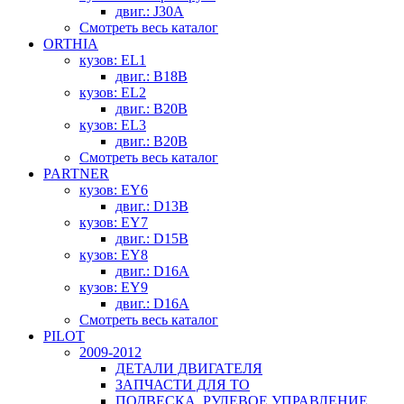
двиг.: J30A
Смотреть весь каталог
ORTHIA
кузов: EL1
двиг.: B18B
кузов: EL2
двиг.: B20B
кузов: EL3
двиг.: B20B
Смотреть весь каталог
PARTNER
кузов: EY6
двиг.: D13B
кузов: EY7
двиг.: D15B
кузов: EY8
двиг.: D16A
кузов: EY9
двиг.: D16A
Смотреть весь каталог
PILOT
2009-2012
ДЕТАЛИ ДВИГАТЕЛЯ
ЗАПЧАСТИ ДЛЯ ТО
ПОДВЕСКА, РУЛЕВОЕ УПРАВЛЕНИЕ,