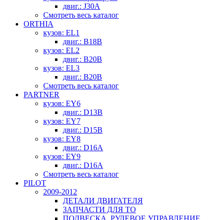
двиг.: J30A
Смотреть весь каталог
ORTHIA
кузов: EL1
двиг.: B18B
кузов: EL2
двиг.: B20B
кузов: EL3
двиг.: B20B
Смотреть весь каталог
PARTNER
кузов: EY6
двиг.: D13B
кузов: EY7
двиг.: D15B
кузов: EY8
двиг.: D16A
кузов: EY9
двиг.: D16A
Смотреть весь каталог
PILOT
2009-2012
ДЕТАЛИ ДВИГАТЕЛЯ
ЗАПЧАСТИ ДЛЯ ТО
ПОДВЕСКА, РУЛЕВОЕ УПРАВЛЕНИЕ,