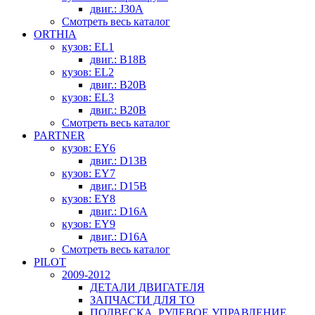
двиг.: J30A
Смотреть весь каталог
ORTHIA
кузов: EL1
двиг.: B18B
кузов: EL2
двиг.: B20B
кузов: EL3
двиг.: B20B
Смотреть весь каталог
PARTNER
кузов: EY6
двиг.: D13B
кузов: EY7
двиг.: D15B
кузов: EY8
двиг.: D16A
кузов: EY9
двиг.: D16A
Смотреть весь каталог
PILOT
2009-2012
ДЕТАЛИ ДВИГАТЕЛЯ
ЗАПЧАСТИ ДЛЯ ТО
ПОДВЕСКА, РУЛЕВОЕ УПРАВЛЕНИЕ,