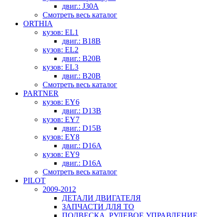
двиг.: J30A
Смотреть весь каталог
ORTHIA
кузов: EL1
двиг.: B18B
кузов: EL2
двиг.: B20B
кузов: EL3
двиг.: B20B
Смотреть весь каталог
PARTNER
кузов: EY6
двиг.: D13B
кузов: EY7
двиг.: D15B
кузов: EY8
двиг.: D16A
кузов: EY9
двиг.: D16A
Смотреть весь каталог
PILOT
2009-2012
ДЕТАЛИ ДВИГАТЕЛЯ
ЗАПЧАСТИ ДЛЯ ТО
ПОДВЕСКА, РУЛЕВОЕ УПРАВЛЕНИЕ,