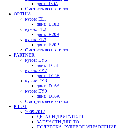
двиг.: J30A
Смотреть весь каталог
ORTHIA
кузов: EL1
двиг.: B18B
кузов: EL2
двиг.: B20B
кузов: EL3
двиг.: B20B
Смотреть весь каталог
PARTNER
кузов: EY6
двиг.: D13B
кузов: EY7
двиг.: D15B
кузов: EY8
двиг.: D16A
кузов: EY9
двиг.: D16A
Смотреть весь каталог
PILOT
2009-2012
ДЕТАЛИ ДВИГАТЕЛЯ
ЗАПЧАСТИ ДЛЯ ТО
ПОДВЕСКА, РУЛЕВОЕ УПРАВЛЕНИЕ,