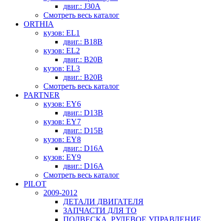
двиг.: J30A
Смотреть весь каталог
ORTHIA
кузов: EL1
двиг.: B18B
кузов: EL2
двиг.: B20B
кузов: EL3
двиг.: B20B
Смотреть весь каталог
PARTNER
кузов: EY6
двиг.: D13B
кузов: EY7
двиг.: D15B
кузов: EY8
двиг.: D16A
кузов: EY9
двиг.: D16A
Смотреть весь каталог
PILOT
2009-2012
ДЕТАЛИ ДВИГАТЕЛЯ
ЗАПЧАСТИ ДЛЯ ТО
ПОДВЕСКА, РУЛЕВОЕ УПРАВЛЕНИЕ,