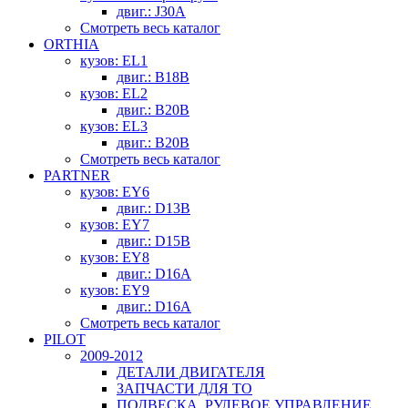
двиг.: J30A
Смотреть весь каталог
ORTHIA
кузов: EL1
двиг.: B18B
кузов: EL2
двиг.: B20B
кузов: EL3
двиг.: B20B
Смотреть весь каталог
PARTNER
кузов: EY6
двиг.: D13B
кузов: EY7
двиг.: D15B
кузов: EY8
двиг.: D16A
кузов: EY9
двиг.: D16A
Смотреть весь каталог
PILOT
2009-2012
ДЕТАЛИ ДВИГАТЕЛЯ
ЗАПЧАСТИ ДЛЯ ТО
ПОДВЕСКА, РУЛЕВОЕ УПРАВЛЕНИЕ,