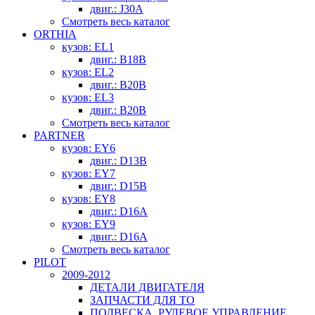
двиг.: J30A
Смотреть весь каталог
ORTHIA
кузов: EL1
двиг.: B18B
кузов: EL2
двиг.: B20B
кузов: EL3
двиг.: B20B
Смотреть весь каталог
PARTNER
кузов: EY6
двиг.: D13B
кузов: EY7
двиг.: D15B
кузов: EY8
двиг.: D16A
кузов: EY9
двиг.: D16A
Смотреть весь каталог
PILOT
2009-2012
ДЕТАЛИ ДВИГАТЕЛЯ
ЗАПЧАСТИ ДЛЯ ТО
ПОДВЕСКА, РУЛЕВОЕ УПРАВЛЕНИЕ,