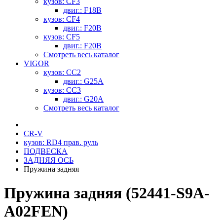
кузов: CF3
двиг.: F18B
кузов: CF4
двиг.: F20B
кузов: CF5
двиг.: F20B
Смотреть весь каталог
VIGOR
кузов: CC2
двиг.: G25A
кузов: CC3
двиг.: G20A
Смотреть весь каталог
CR-V
кузов: RD4 прав. руль
ПОДВЕСКА
ЗАДНЯЯ ОСЬ
Пружина задняя
Пружина задняя (52441-S9A-
A02FEN)