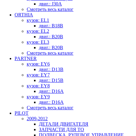
двиг.: J30A
Смотреть весь каталог
ORTHIA
кузов: EL1
двиг.: B18B
кузов: EL2
двиг.: B20B
кузов: EL3
двиг.: B20B
Смотреть весь каталог
PARTNER
кузов: EY6
двиг.: D13B
кузов: EY7
двиг.: D15B
кузов: EY8
двиг.: D16A
кузов: EY9
двиг.: D16A
Смотреть весь каталог
PILOT
2009-2012
ДЕТАЛИ ДВИГАТЕЛЯ
ЗАПЧАСТИ ДЛЯ ТО
ПОДВЕСКА, РУЛЕВОЕ УПРАВЛЕНИЕ,