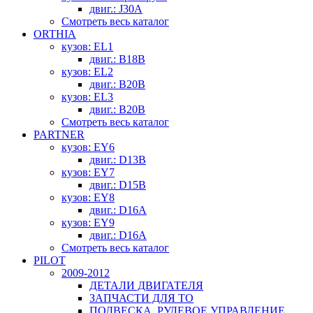
двиг.: J30A
Смотреть весь каталог
ORTHIA
кузов: EL1
двиг.: B18B
кузов: EL2
двиг.: B20B
кузов: EL3
двиг.: B20B
Смотреть весь каталог
PARTNER
кузов: EY6
двиг.: D13B
кузов: EY7
двиг.: D15B
кузов: EY8
двиг.: D16A
кузов: EY9
двиг.: D16A
Смотреть весь каталог
PILOT
2009-2012
ДЕТАЛИ ДВИГАТЕЛЯ
ЗАПЧАСТИ ДЛЯ ТО
ПОДВЕСКА, РУЛЕВОЕ УПРАВЛЕНИЕ,