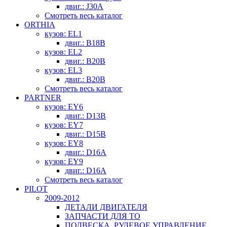
двиг.: J30A
Смотреть весь каталог
ORTHIA
кузов: EL1
двиг.: B18B
кузов: EL2
двиг.: B20B
кузов: EL3
двиг.: B20B
Смотреть весь каталог
PARTNER
кузов: EY6
двиг.: D13B
кузов: EY7
двиг.: D15B
кузов: EY8
двиг.: D16A
кузов: EY9
двиг.: D16A
Смотреть весь каталог
PILOT
2009-2012
ДЕТАЛИ ДВИГАТЕЛЯ
ЗАПЧАСТИ ДЛЯ ТО
ПОДВЕСКА, РУЛЕВОЕ УПРАВЛЕНИЕ,