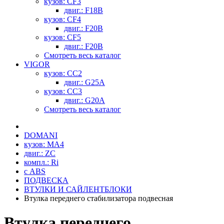
кузов: CF3
двиг.: F18B
кузов: CF4
двиг.: F20B
кузов: CF5
двиг.: F20B
Смотреть весь каталог
VIGOR
кузов: CC2
двиг.: G25A
кузов: CC3
двиг.: G20A
Смотреть весь каталог
DOMANI
кузов: MA4
двиг.: ZC
компл.: Ri
с ABS
ПОДВЕСКА
ВТУЛКИ И САЙЛЕНТБЛОКИ
Втулка переднего стабилизатора подвесная
Втулка переднего