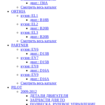
двиг.: J30A
Смотреть весь каталог
ORTHIA
кузов: EL1
двиг.: B18B
кузов: EL2
двиг.: B20B
кузов: EL3
двиг.: B20B
Смотреть весь каталог
PARTNER
кузов: EY6
двиг.: D13B
кузов: EY7
двиг.: D15B
кузов: EY8
двиг.: D16A
кузов: EY9
двиг.: D16A
Смотреть весь каталог
PILOT
2009-2012
ДЕТАЛИ ДВИГАТЕЛЯ
ЗАПЧАСТИ ДЛЯ ТО
ПОДВЕСКА, РУЛЕВОЕ УПРАВЛЕНИЕ,