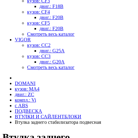
кузов: CF3
двиг.: F18B
кузов: CF4
двиг.: F20B
кузов: CF5
двиг.: F20B
Смотреть весь каталог
VIGOR
кузов: CC2
двиг.: G25A
кузов: CC3
двиг.: G20A
Смотреть весь каталог
DOMANI
кузов: MA4
двиг.: ZC
компл.: Vi
с ABS
ПОДВЕСКА
ВТУЛКИ И САЙЛЕНТБЛОКИ
Втулка заднего стабилизатора подвесная
Втулка заднего