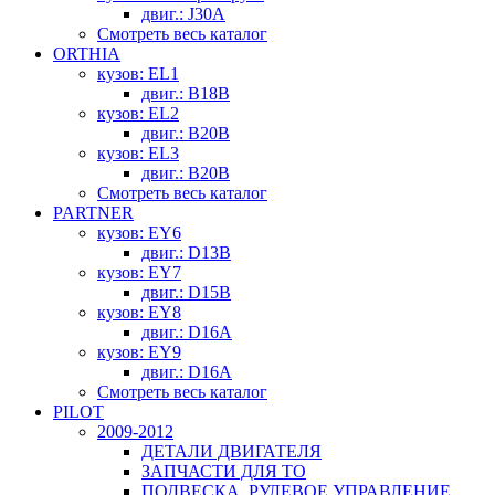
двиг.: J30A
Смотреть весь каталог
ORTHIA
кузов: EL1
двиг.: B18B
кузов: EL2
двиг.: B20B
кузов: EL3
двиг.: B20B
Смотреть весь каталог
PARTNER
кузов: EY6
двиг.: D13B
кузов: EY7
двиг.: D15B
кузов: EY8
двиг.: D16A
кузов: EY9
двиг.: D16A
Смотреть весь каталог
PILOT
2009-2012
ДЕТАЛИ ДВИГАТЕЛЯ
ЗАПЧАСТИ ДЛЯ ТО
ПОДВЕСКА, РУЛЕВОЕ УПРАВЛЕНИЕ,