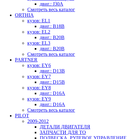
двиг.: J30A
Смотреть весь каталог
ORTHIA
кузов: EL1
двиг.: B18B
кузов: EL2
двиг.: B20B
кузов: EL3
двиг.: B20B
Смотреть весь каталог
PARTNER
кузов: EY6
двиг.: D13B
кузов: EY7
двиг.: D15B
кузов: EY8
двиг.: D16A
кузов: EY9
двиг.: D16A
Смотреть весь каталог
PILOT
2009-2012
ДЕТАЛИ ДВИГАТЕЛЯ
ЗАПЧАСТИ ДЛЯ ТО
ПОДВЕСКА, РУЛЕВОЕ УПРАВЛЕНИЕ,